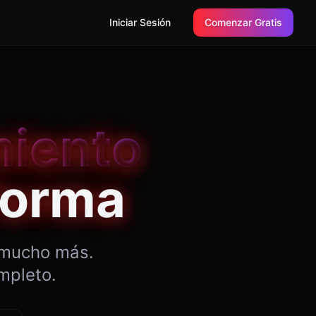
Iniciar Sesión
Comenzar Gratis
miento
forma
y mucho más.
mpleto.