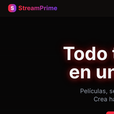
StreamPrime
S
Todo
en u
Películas, 
Crea h