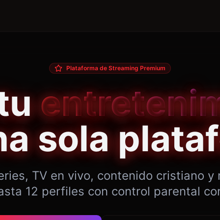
Plataforma de Streaming Premium
 tu
entreteni
na sola plata
series, TV en vivo, contenido cristiano 
asta 12 perfiles con control parental co